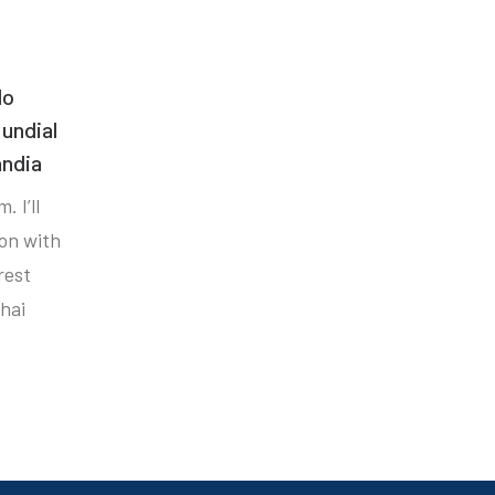
do
undial
ândia
. I’ll
ion with
rest
hai