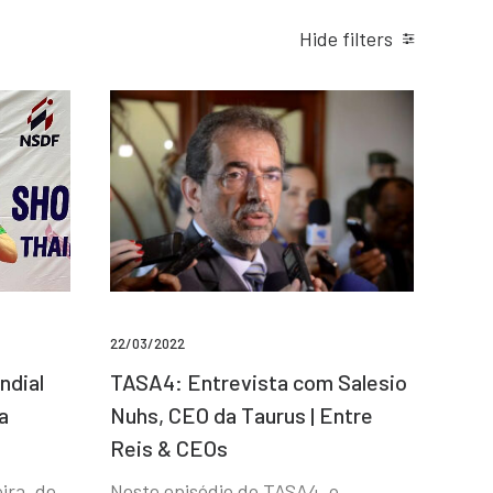
Hide filters
22/03/2022
ndial
TASA4: Entrevista com Salesio
a
Nuhs, CEO da Taurus | Entre
Reis & CEOs
ira, de
Neste episódio do TASA4, o