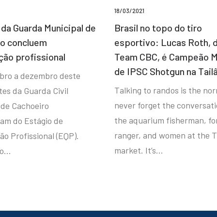
18/03/2021
da Guarda Municipal de
Brasil no topo do tiro
ro concluem
esportivo: Lucas Roth, 
ção profissional
Team CBC, é Campeão M
de IPSC Shotgun na Tail
bro a dezembro deste
Talking to randos is the norm
tes da Guarda Civil
never forget the conversat
 de Cachoeiro
the aquarium fisherman, fo
ram do Estágio de
ranger, and women at the T
ão Profissional (EQP).
market. It’s…
io…