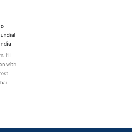
do
undial
ândia
. I’ll
ion with
rest
hai