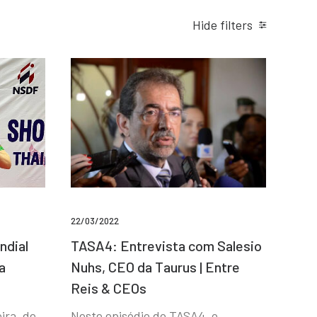
Hide filters
22/03/2022
ndial
TASA4: Entrevista com Salesio
a
Nuhs, CEO da Taurus | Entre
Reis & CEOs
ira, de
Neste episódio do TASA4, o