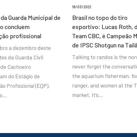
18/03/2021
da Guarda Municipal de
Brasil no topo do tiro
ro concluem
esportivo: Lucas Roth, 
ção profissional
Team CBC, é Campeão M
de IPSC Shotgun na Tail
bro a dezembro deste
Talking to randos is the norm
tes da Guarda Civil
never forget the conversat
 de Cachoeiro
the aquarium fisherman, fo
ram do Estágio de
ranger, and women at the T
ão Profissional (EQP).
market. It’s…
io…