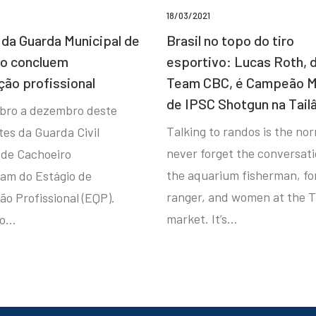
18/03/2021
da Guarda Municipal de
Brasil no topo do tiro
ro concluem
esportivo: Lucas Roth, 
ção profissional
Team CBC, é Campeão M
de IPSC Shotgun na Tail
bro a dezembro deste
Talking to randos is the norm
tes da Guarda Civil
never forget the conversat
 de Cachoeiro
the aquarium fisherman, fo
ram do Estágio de
ranger, and women at the T
ão Profissional (EQP).
market. It’s…
io…