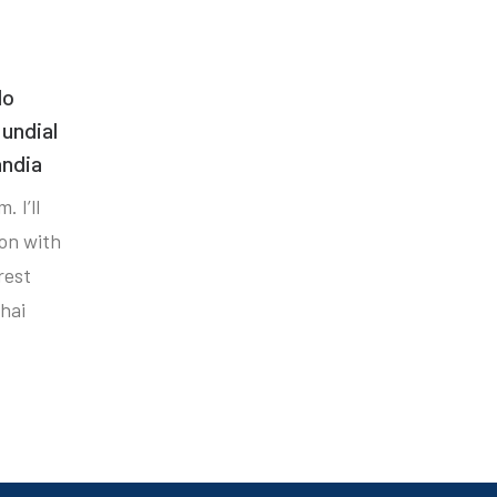
do
undial
ândia
. I’ll
ion with
rest
hai