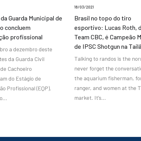
18/03/2021
da Guarda Municipal de
Brasil no topo do tiro
ro concluem
esportivo: Lucas Roth, 
ção profissional
Team CBC, é Campeão M
de IPSC Shotgun na Tail
bro a dezembro deste
Talking to randos is the norm
tes da Guarda Civil
never forget the conversat
 de Cachoeiro
the aquarium fisherman, fo
ram do Estágio de
ranger, and women at the T
ão Profissional (EQP).
market. It’s…
io…