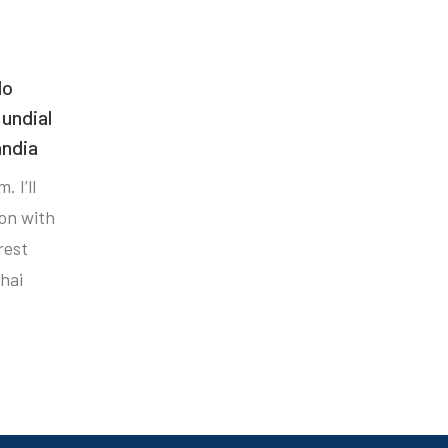
do
undial
ândia
. I’ll
ion with
rest
hai