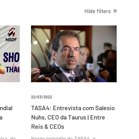
Hide filters
22/03/2022
ndial
TASA4: Entrevista com Salesio
a
Nuhs, CEO da Taurus | Entre
Reis & CEOs
ira, de
Neste episódio do TASA4, o