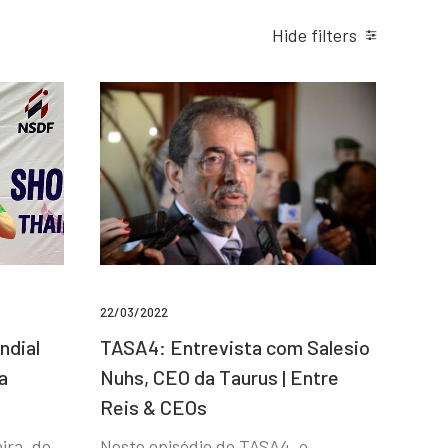
Hide filters
22/03/2022
ndial
TASA4: Entrevista com Salesio
a
Nuhs, CEO da Taurus | Entre
Reis & CEOs
ira, de
Neste episódio do TASA4, o