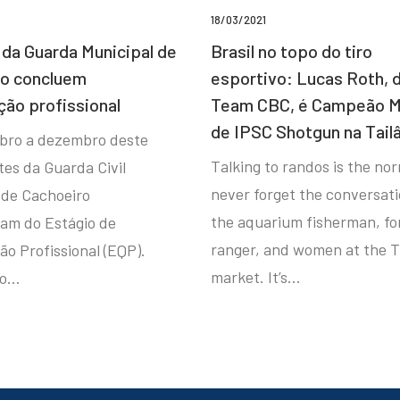
18/03/2021
da Guarda Municipal de
Brasil no topo do tiro
ro concluem
esportivo: Lucas Roth, 
ção profissional
Team CBC, é Campeão M
de IPSC Shotgun na Tail
bro a dezembro deste
Talking to randos is the norm
tes da Guarda Civil
never forget the conversat
 de Cachoeiro
the aquarium fisherman, fo
ram do Estágio de
ranger, and women at the T
ão Profissional (EQP).
market. It’s…
io…