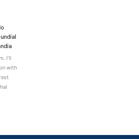
do
undial
ândia
. I’ll
ion with
rest
hai