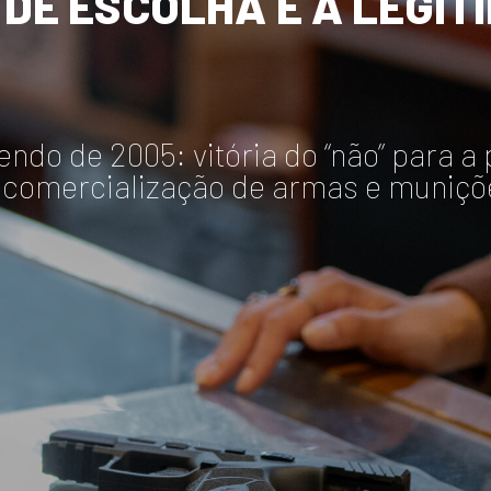
DE
ESCOLHA
E
À
LEGÍT
endo de 2005: vitória do “não” para a
 comercialização de armas e muniçõ