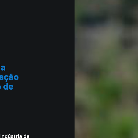
da
dação
o
de
Indústria de