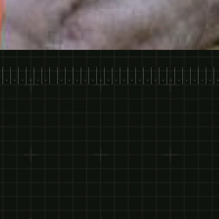
.|.|.|.|.|.|.| |.|.|.|.|.|.|.|.|.|.|.|.|.|.|.|.|.|.|.|.