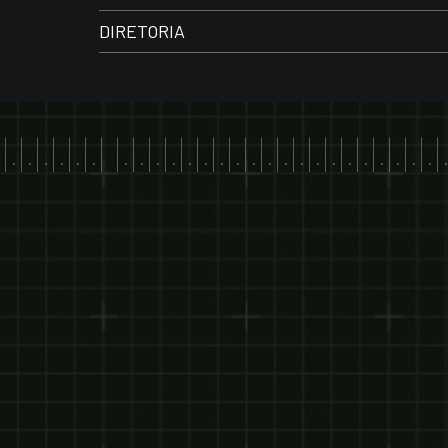
DIRETORIA
.|.|.|.|.|.|.| |.|.|.|.|.|.|.|.|.|.|.|.|.|.|.|.|.|.|.|.|