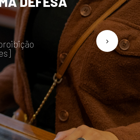
IMA
DEFESA
 proibição
es]