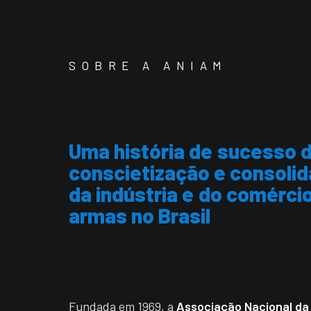
SOBRE A ANIAM
Uma
história
de
sucesso
conscietização
e
consoli
da
indústria
e
do
comérci
armas
no
Brasil
Fundada em 1969, a
Associação Nacional da 