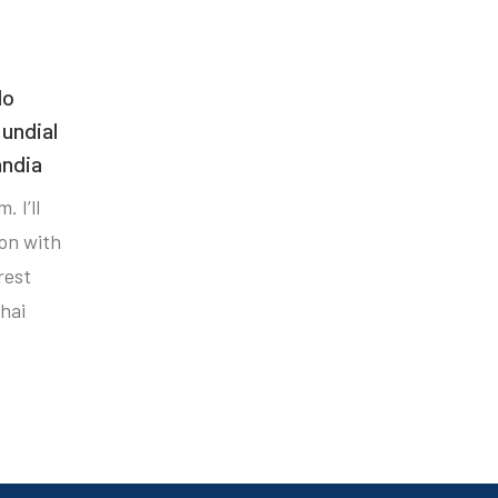
do
undial
ândia
. I’ll
ion with
rest
hai