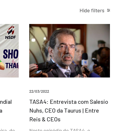
Hide filters
22/03/2022
ndial
TASA4: Entrevista com Salesio
a
Nuhs, CEO da Taurus | Entre
Reis & CEOs
ira, de
Neste episódio do TASA4, o