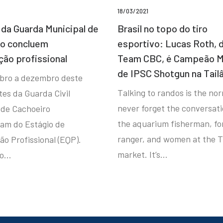
18/03/2021
da Guarda Municipal de
Brasil no topo do tiro
ro concluem
esportivo: Lucas Roth, 
ção profissional
Team CBC, é Campeão M
de IPSC Shotgun na Tail
bro a dezembro deste
Talking to randos is the norm
tes da Guarda Civil
never forget the conversat
 de Cachoeiro
the aquarium fisherman, fo
ram do Estágio de
ranger, and women at the T
ão Profissional (EQP).
market. It’s…
io…