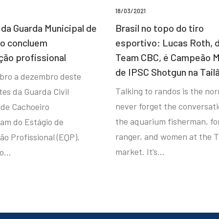
18/03/2021
da Guarda Municipal de
Brasil no topo do tiro
ro concluem
esportivo: Lucas Roth, 
ção profissional
Team CBC, é Campeão M
de IPSC Shotgun na Tail
bro a dezembro deste
Talking to randos is the norm
tes da Guarda Civil
never forget the conversat
 de Cachoeiro
the aquarium fisherman, fo
ram do Estágio de
ranger, and women at the T
ão Profissional (EQP).
market. It’s…
io…