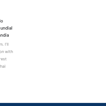
do
undial
ândia
. I’ll
ion with
rest
hai