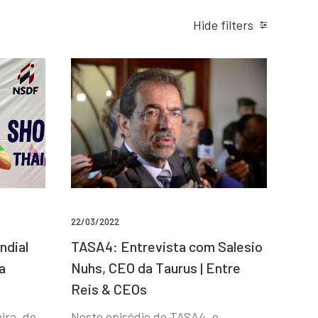
Hide filters
22/03/2022
ndial
TASA4: Entrevista com Salesio
a
Nuhs, CEO da Taurus | Entre
Reis & CEOs
ira, de
Neste episódio do TASA4, o