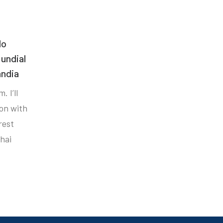
do
undial
ândia
. I’ll
ion with
rest
hai