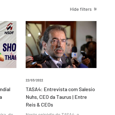
Hide filters
22/03/2022
ndial
TASA4: Entrevista com Salesio
a
Nuhs, CEO da Taurus | Entre
Reis & CEOs
ira, de
Neste episódio do TASA4, o