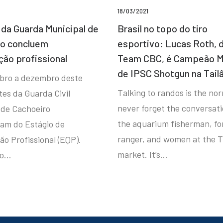
18/03/2021
da Guarda Municipal de
Brasil no topo do tiro
ro concluem
esportivo: Lucas Roth, 
ção profissional
Team CBC, é Campeão M
de IPSC Shotgun na Tail
bro a dezembro deste
Talking to randos is the norm
tes da Guarda Civil
never forget the conversat
 de Cachoeiro
the aquarium fisherman, fo
ram do Estágio de
ranger, and women at the T
ão Profissional (EQP).
market. It’s…
io…