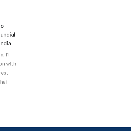
do
undial
ândia
. I’ll
ion with
rest
hai