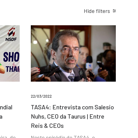
Hide filters
22/03/2022
ndial
TASA4: Entrevista com Salesio
a
Nuhs, CEO da Taurus | Entre
Reis & CEOs
ira, de
Neste episódio do TASA4, o