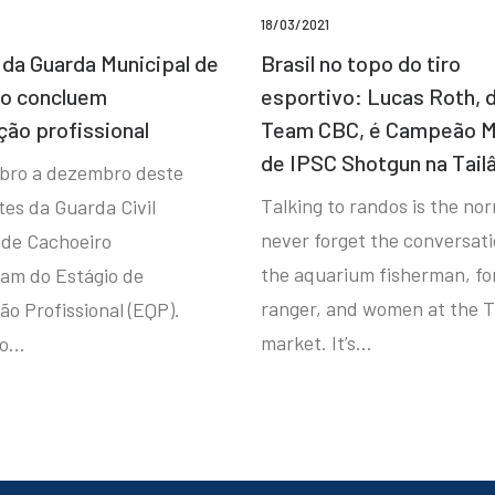
18/03/2021
da Guarda Municipal de
Brasil no topo do tiro
ro concluem
esportivo: Lucas Roth, 
ção profissional
Team CBC, é Campeão M
de IPSC Shotgun na Tail
bro a dezembro deste
Talking to randos is the norm
tes da Guarda Civil
never forget the conversat
 de Cachoeiro
the aquarium fisherman, fo
ram do Estágio de
ranger, and women at the T
ão Profissional (EQP).
market. It’s…
io…