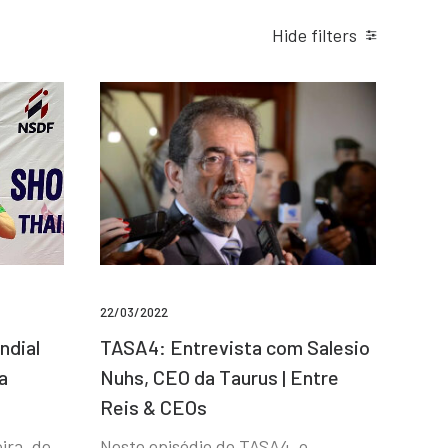
Hide filters
22/03/2022
ndial
TASA4: Entrevista com Salesio
a
Nuhs, CEO da Taurus | Entre
Reis & CEOs
ira, de
Neste episódio do TASA4, o