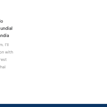
do
undial
ândia
. I’ll
ion with
rest
hai