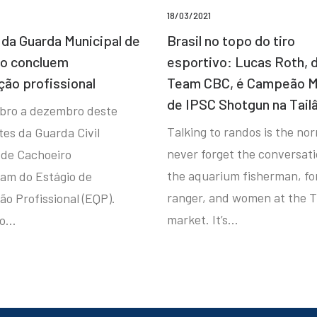
18/03/2021
da Guarda Municipal de
Brasil no topo do tiro
ro concluem
esportivo: Lucas Roth, 
ção profissional
Team CBC, é Campeão M
de IPSC Shotgun na Tail
bro a dezembro deste
Talking to randos is the norm
tes da Guarda Civil
never forget the conversat
 de Cachoeiro
the aquarium fisherman, fo
ram do Estágio de
ranger, and women at the T
ão Profissional (EQP).
market. It’s…
io…