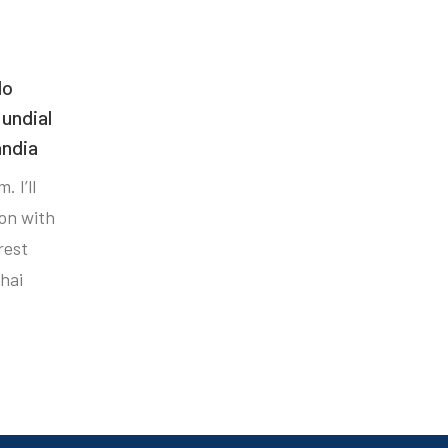
do
undial
ândia
. I’ll
ion with
rest
hai