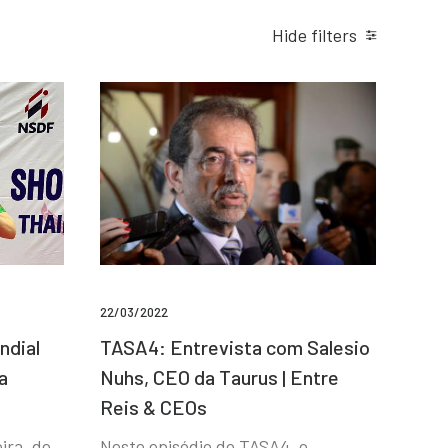
Hide filters
22/03/2022
ndial
TASA4: Entrevista com Salesio
a
Nuhs, CEO da Taurus | Entre
Reis & CEOs
ira, de
Neste episódio do TASA4, o