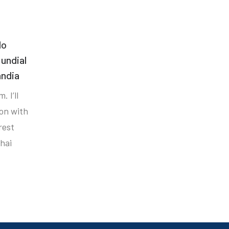
do
undial
ândia
. I’ll
ion with
rest
hai