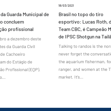
18/03/2021
da Guarda Municipal de
Brasil no topo do tiro
ro concluem
esportivo: Lucas Roth, 
ção profissional
Team CBC, é Campeão M
de IPSC Shotgun na Tail
bro a dezembro deste
Talking to randos is the norm
tes da Guarda Civil
never forget the conversat
 de Cachoeiro
the aquarium fisherman, fo
ram do Estágio de
ranger, and women at the T
ão Profissional (EQP).
market. It’s…
io…