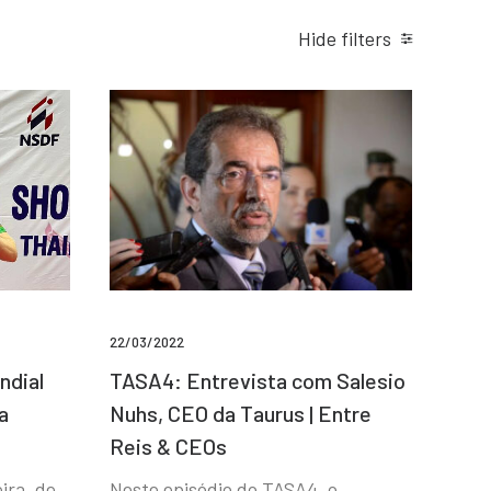
Hide filters
22/03/2022
ndial
TASA4: Entrevista com Salesio
a
Nuhs, CEO da Taurus | Entre
Reis & CEOs
ira, de
Neste episódio do TASA4, o