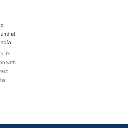
do
undial
ândia
. I’ll
ion with
rest
hai