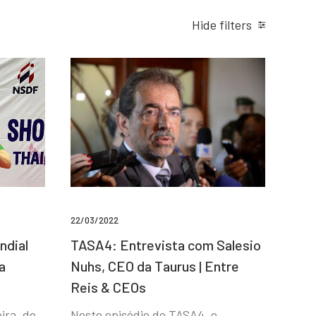
Hide filters
22/03/2022
ndial
TASA4: Entrevista com Salesio
a
Nuhs, CEO da Taurus | Entre
Reis & CEOs
ira, de
Neste episódio do TASA4, o