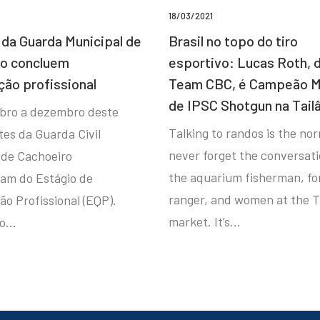
18/03/2021
da Guarda Municipal de
Brasil no topo do tiro
ro concluem
esportivo: Lucas Roth, 
ção profissional
Team CBC, é Campeão M
de IPSC Shotgun na Tail
bro a dezembro deste
Talking to randos is the norm
tes da Guarda Civil
never forget the conversat
 de Cachoeiro
the aquarium fisherman, fo
ram do Estágio de
ranger, and women at the T
ão Profissional (EQP).
market. It’s…
io…