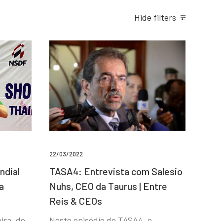
Hide filters
22/03/2022
ndial
TASA4: Entrevista com Salesio
a
Nuhs, CEO da Taurus | Entre
Reis & CEOs
ira, de
Neste episódio do TASA4, o