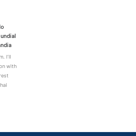
do
undial
ândia
. I’ll
ion with
rest
hai