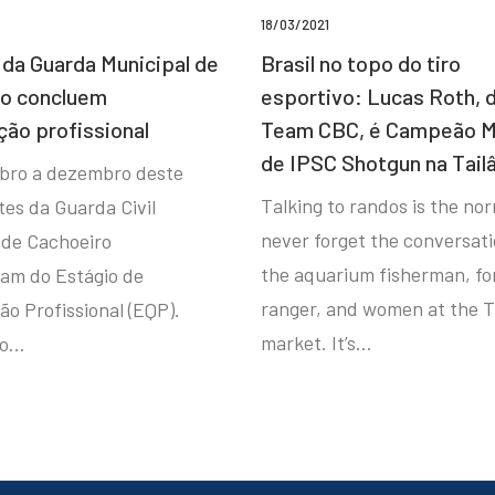
18/03/2021
da Guarda Municipal de
Brasil no topo do tiro
ro concluem
esportivo: Lucas Roth, 
ção profissional
Team CBC, é Campeão M
de IPSC Shotgun na Tail
bro a dezembro deste
Talking to randos is the norm
tes da Guarda Civil
never forget the conversat
 de Cachoeiro
the aquarium fisherman, fo
ram do Estágio de
ranger, and women at the T
ão Profissional (EQP).
market. It’s…
io…