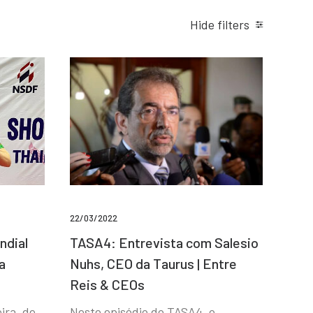
Hide filters
22/03/2022
ndial
TASA4: Entrevista com Salesio
a
Nuhs, CEO da Taurus | Entre
Reis & CEOs
ira, de
Neste episódio do TASA4, o