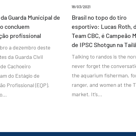
18/03/2021
da Guarda Municipal de
Brasil no topo do tiro
ro concluem
esportivo: Lucas Roth, 
ção profissional
Team CBC, é Campeão M
de IPSC Shotgun na Tail
bro a dezembro deste
Talking to randos is the norm
tes da Guarda Civil
never forget the conversat
 de Cachoeiro
the aquarium fisherman, fo
ram do Estágio de
ranger, and women at the T
ão Profissional (EQP).
market. It’s…
io…