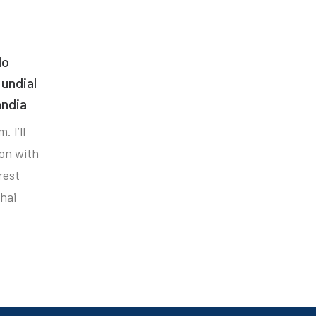
do
undial
ândia
. I’ll
ion with
rest
hai