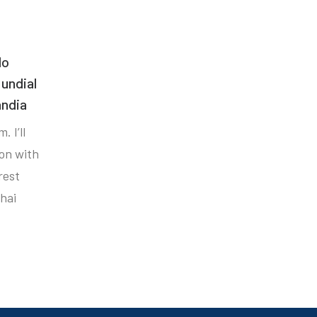
do
undial
ândia
. I’ll
ion with
rest
hai