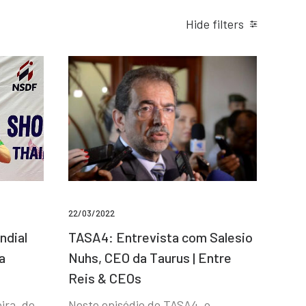
Hide filters
22/03/2022
ndial
TASA4: Entrevista com Salesio
a
Nuhs, CEO da Taurus | Entre
Reis & CEOs
ira, de
Neste episódio do TASA4, o