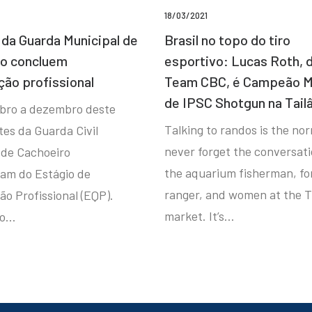
18/03/2021
da Guarda Municipal de
Brasil no topo do tiro
ro concluem
esportivo: Lucas Roth, 
ção profissional
Team CBC, é Campeão M
de IPSC Shotgun na Tail
bro a dezembro deste
Talking to randos is the norm
tes da Guarda Civil
never forget the conversat
 de Cachoeiro
the aquarium fisherman, fo
ram do Estágio de
ranger, and women at the T
ão Profissional (EQP).
market. It’s…
io…