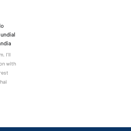
do
undial
ândia
. I’ll
ion with
rest
hai