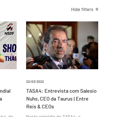
Hide filters
22/03/2022
ndial
TASA4: Entrevista com Salesio
a
Nuhs, CEO da Taurus | Entre
Reis & CEOs
ira, de
Neste episódio do TASA4, o