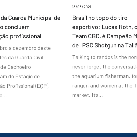
18/03/2021
da Guarda Municipal de
Brasil no topo do tiro
ro concluem
esportivo: Lucas Roth, 
ção profissional
Team CBC, é Campeão M
de IPSC Shotgun na Tail
bro a dezembro deste
Talking to randos is the norm
tes da Guarda Civil
never forget the conversat
 de Cachoeiro
the aquarium fisherman, fo
ram do Estágio de
ranger, and women at the T
ão Profissional (EQP).
market. It’s…
io…