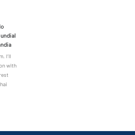
do
undial
ândia
. I’ll
ion with
rest
hai