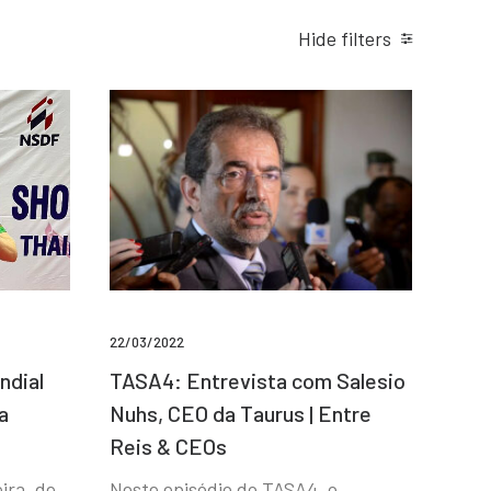
Hide filters
22/03/2022
ndial
TASA4: Entrevista com Salesio
a
Nuhs, CEO da Taurus | Entre
Reis & CEOs
ira, de
Neste episódio do TASA4, o