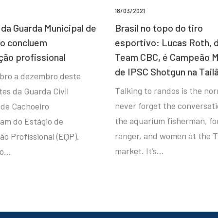
18/03/2021
da Guarda Municipal de
Brasil no topo do tiro
ro concluem
esportivo: Lucas Roth, 
ção profissional
Team CBC, é Campeão M
de IPSC Shotgun na Tail
bro a dezembro deste
Talking to randos is the norm
tes da Guarda Civil
never forget the conversat
 de Cachoeiro
the aquarium fisherman, fo
ram do Estágio de
ranger, and women at the T
ão Profissional (EQP).
market. It’s…
io…