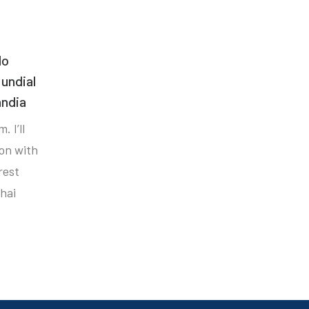
do
undial
ândia
. I’ll
ion with
rest
hai