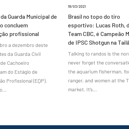
18/03/2021
da Guarda Municipal de
Brasil no topo do tiro
ro concluem
esportivo: Lucas Roth, 
ção profissional
Team CBC, é Campeão M
de IPSC Shotgun na Tail
bro a dezembro deste
Talking to randos is the norm
tes da Guarda Civil
never forget the conversat
 de Cachoeiro
the aquarium fisherman, fo
ram do Estágio de
ranger, and women at the T
ão Profissional (EQP).
market. It’s…
io…