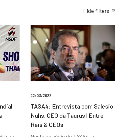
Hide filters
22/03/2022
ndial
TASA4: Entrevista com Salesio
a
Nuhs, CEO da Taurus | Entre
Reis & CEOs
ira, de
Neste episódio do TASA4, o