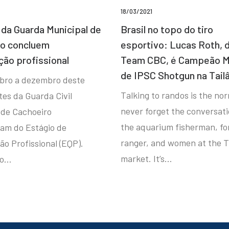
18/03/2021
da Guarda Municipal de
Brasil no topo do tiro
ro concluem
esportivo: Lucas Roth, 
ção profissional
Team CBC, é Campeão M
de IPSC Shotgun na Tail
bro a dezembro deste
Talking to randos is the norm
tes da Guarda Civil
never forget the conversat
 de Cachoeiro
the aquarium fisherman, fo
ram do Estágio de
ranger, and women at the T
ão Profissional (EQP).
market. It’s…
io…