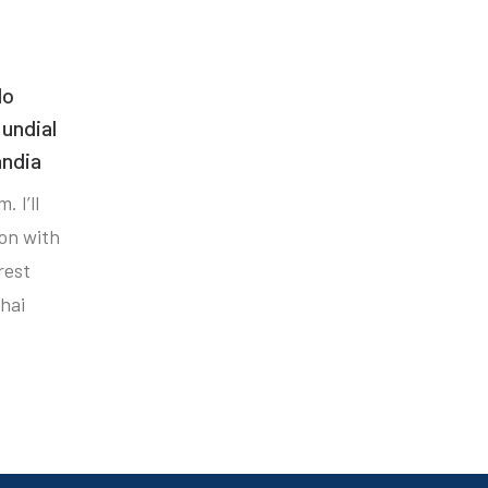
do
undial
ândia
. I’ll
ion with
rest
hai