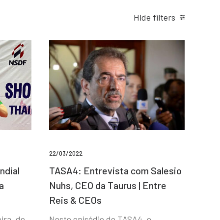
Hide filters
22/03/2022
ndial
TASA4: Entrevista com Salesio
a
Nuhs, CEO da Taurus | Entre
Reis & CEOs
ira, de
Neste episódio do TASA4, o