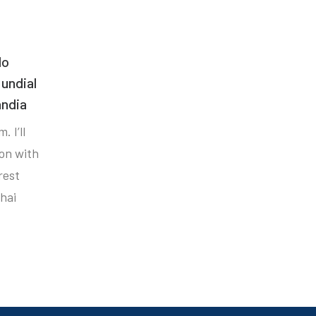
do
undial
ândia
. I’ll
ion with
rest
hai