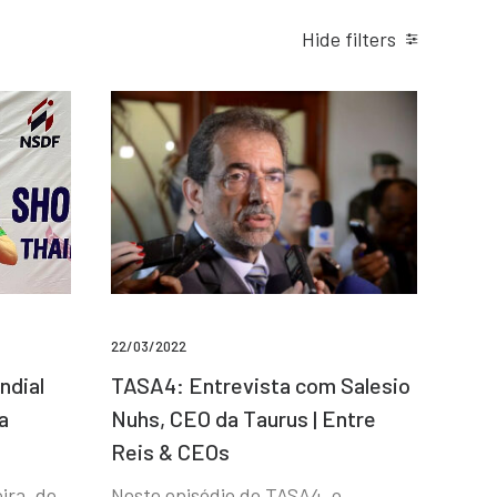
Hide filters
22/03/2022
ndial
TASA4: Entrevista com Salesio
a
Nuhs, CEO da Taurus | Entre
Reis & CEOs
ira, de
Neste episódio do TASA4, o