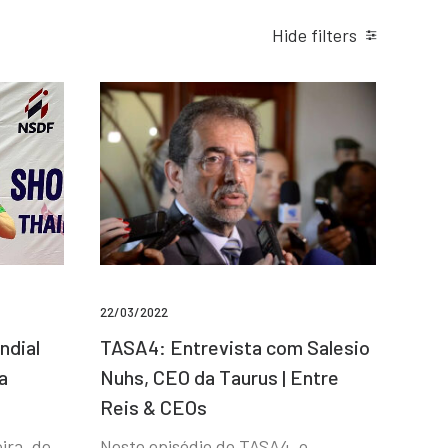
Hide filters
22/03/2022
ndial
TASA4: Entrevista com Salesio
a
Nuhs, CEO da Taurus | Entre
Reis & CEOs
ira, de
Neste episódio do TASA4, o