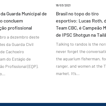
18/03/2021
da Guarda Municipal de
Brasil no topo do tiro
ro concluem
esportivo: Lucas Roth, 
ção profissional
Team CBC, é Campeão M
de IPSC Shotgun na Tail
bro a dezembro deste
Talking to randos is the norm
tes da Guarda Civil
never forget the conversat
 de Cachoeiro
the aquarium fisherman, fo
ram do Estágio de
ranger, and women at the T
ão Profissional (EQP).
market. It’s…
io…