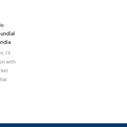
do
undial
ândia
. I’ll
ion with
rest
hai