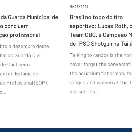
18/03/2021
da Guarda Municipal de
Brasil no topo do tiro
ro concluem
esportivo: Lucas Roth, 
ção profissional
Team CBC, é Campeão M
de IPSC Shotgun na Tail
bro a dezembro deste
Talking to randos is the norm
tes da Guarda Civil
never forget the conversat
 de Cachoeiro
the aquarium fisherman, fo
ram do Estágio de
ranger, and women at the T
ão Profissional (EQP).
market. It’s…
io…