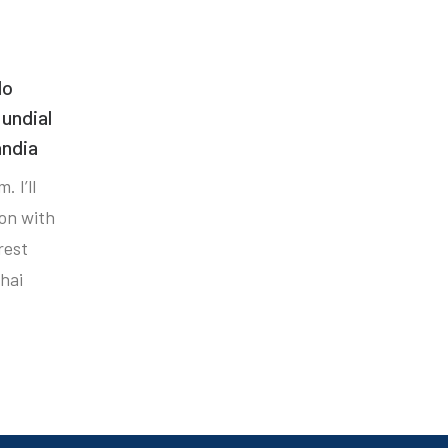
do
undial
ândia
. I’ll
ion with
rest
hai