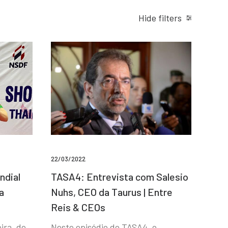
Hide filters
22/03/2022
ndial
TASA4: Entrevista com Salesio
a
Nuhs, CEO da Taurus | Entre
Reis & CEOs
ira, de
Neste episódio do TASA4, o