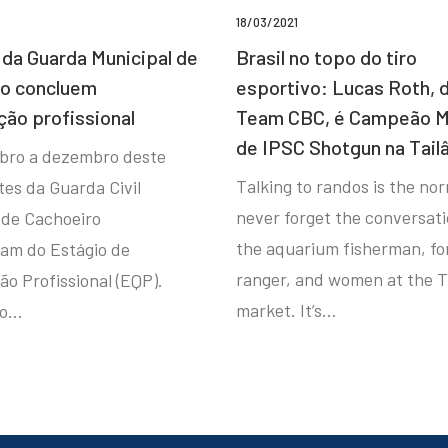
18/03/2021
da Guarda Municipal de
Brasil no topo do tiro
ro concluem
esportivo: Lucas Roth, 
ção profissional
Team CBC, é Campeão M
de IPSC Shotgun na Tail
bro a dezembro deste
Talking to randos is the norm
tes da Guarda Civil
never forget the conversat
 de Cachoeiro
the aquarium fisherman, fo
ram do Estágio de
ranger, and women at the T
ão Profissional (EQP).
market. It’s…
io…