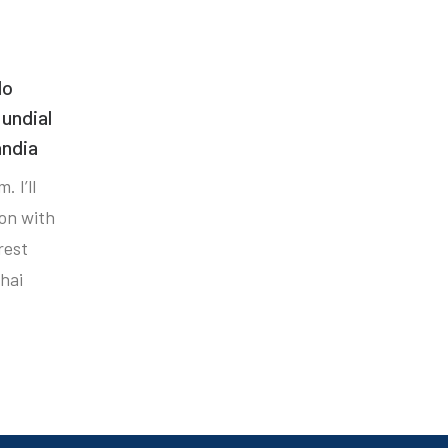
do
undial
ândia
. I’ll
ion with
rest
hai