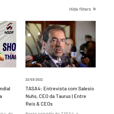
Hide filters
22/03/2022
ndial
TASA4: Entrevista com Salesio
a
Nuhs, CEO da Taurus | Entre
Reis & CEOs
ira, de
Neste episódio do TASA4, o