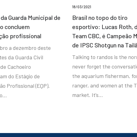
18/03/2021
da Guarda Municipal de
Brasil no topo do tiro
ro concluem
esportivo: Lucas Roth, 
ção profissional
Team CBC, é Campeão M
de IPSC Shotgun na Tail
bro a dezembro deste
Talking to randos is the norm
tes da Guarda Civil
never forget the conversat
 de Cachoeiro
the aquarium fisherman, fo
ram do Estágio de
ranger, and women at the T
ão Profissional (EQP).
market. It’s…
io…