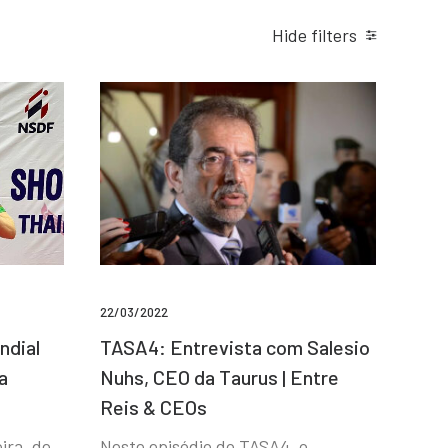
Hide filters
22/03/2022
ndial
TASA4: Entrevista com Salesio
a
Nuhs, CEO da Taurus | Entre
Reis & CEOs
ira, de
Neste episódio do TASA4, o