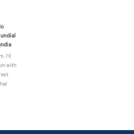
do
undial
ândia
. I’ll
ion with
rest
hai