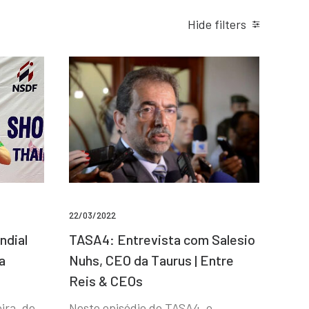
Hide filters
22/03/2022
ndial
TASA4: Entrevista com Salesio
a
Nuhs, CEO da Taurus | Entre
Reis & CEOs
ira, de
Neste episódio do TASA4, o