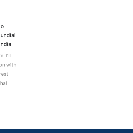
do
undial
ândia
. I’ll
ion with
rest
hai