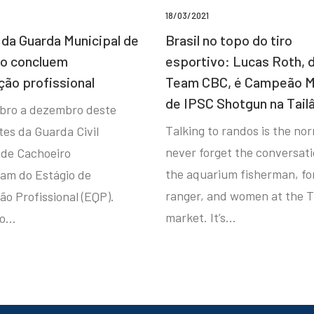
18/03/2021
da Guarda Municipal de
Brasil no topo do tiro
ro concluem
esportivo: Lucas Roth, 
ção profissional
Team CBC, é Campeão M
de IPSC Shotgun na Tail
bro a dezembro deste
Talking to randos is the norm
tes da Guarda Civil
never forget the conversat
 de Cachoeiro
the aquarium fisherman, fo
ram do Estágio de
ranger, and women at the T
ão Profissional (EQP).
market. It’s…
io…