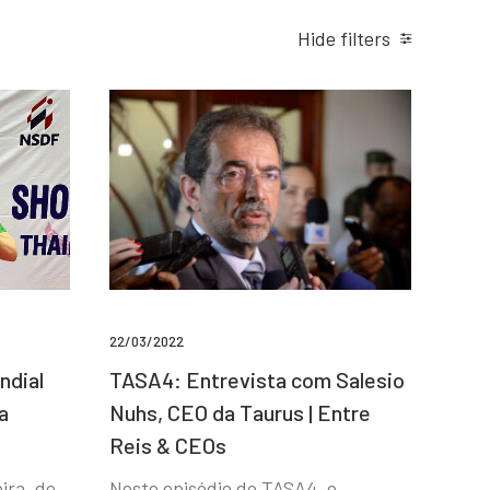
Hide filters
22/03/2022
ndial
TASA4: Entrevista com Salesio
a
Nuhs, CEO da Taurus | Entre
Reis & CEOs
ira, de
Neste episódio do TASA4, o