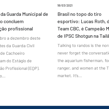
18/03/2021
da Guarda Municipal de
Brasil no topo do tiro
ro concluem
esportivo: Lucas Roth, 
ção profissional
Team CBC, é Campeão M
de IPSC Shotgun na Tail
bro a dezembro deste
Talking to randos is the norm
tes da Guarda Civil
never forget the conversat
 de Cachoeiro
the aquarium fisherman, fo
ram do Estágio de
ranger, and women at the T
ão Profissional (EQP).
market. It’s…
io…