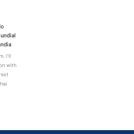
do
undial
ândia
. I’ll
ion with
rest
hai