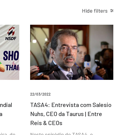
Hide filters
22/03/2022
ndial
TASA4: Entrevista com Salesio
a
Nuhs, CEO da Taurus | Entre
Reis & CEOs
ira, de
Neste episódio do TASA4, o