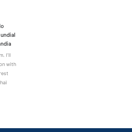
do
undial
ândia
. I’ll
ion with
rest
hai