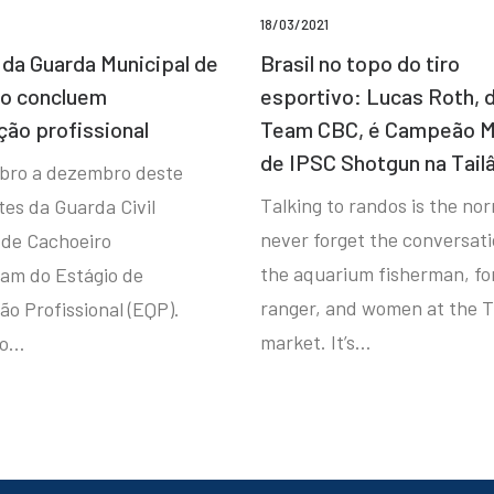
18/03/2021
da Guarda Municipal de
Brasil no topo do tiro
ro concluem
esportivo: Lucas Roth, 
ção profissional
Team CBC, é Campeão M
de IPSC Shotgun na Tail
bro a dezembro deste
Talking to randos is the norm
tes da Guarda Civil
never forget the conversat
 de Cachoeiro
the aquarium fisherman, fo
ram do Estágio de
ranger, and women at the T
ão Profissional (EQP).
market. It’s…
io…